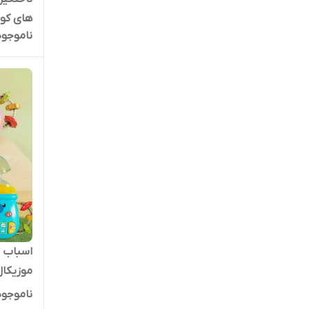
های کود
ناموجود
اسباب 
موزیکال
ناموجود