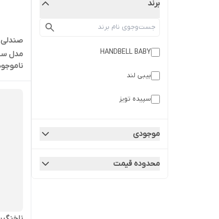
برند
صندلی غ
HANDBELL BABY
مدل سا
ناموجود
بیبی لند
سپیده تویز
موجودی
محدوده قیمت
ناخنگیر