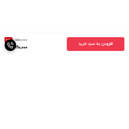
2,550,000
21
%
افزودن به سبد خرید
1,990,000
برگشت به بالا