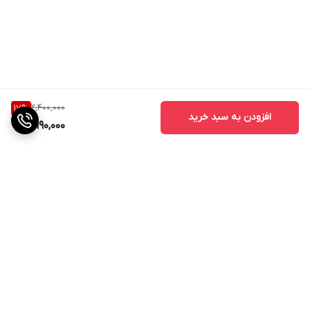
2,400,000
17
%
افزودن به سبد خرید
1,990,000
برگشت به بالا