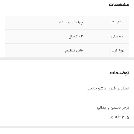
مشخصات
ویژگی ها
چراغدار و ساده
رده سنی
۲ - 6 سال
نوع فرمان
قابل تنظیم
جنس دسته
فوم
توضیحات
تعداد چرخ
3 عدد
اسکوتر فلزی تاشو خارجی
امکانات ایمنی و
ترمز
امنیتی
ترمز دستی و پدالی
ابعاد بسته‌بندی
56x19x12 سانتی‌متر
چرخ ژله ای
تنوع رنگی هایی که فقط رنگ نوشته شده بدون چراغ میباشد
جنس
فلز مستحکم