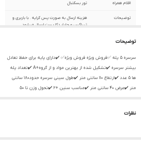
اقلام همراه
تور بسکتبال
توضیحات
هزینه ارسال به صورت پس کرایه . با باربری و
تیپاکس و چاپار دکا پست ارسال میشود
توضیحات
سرسره ۵ پله ✅فروش ویژه فروش ویژه✅ ✔️دارای پایه برای حفظ تعادل
بیشتر سرسره ✔️تشکیل شده از بهترین مواد و از گروه+A ✔️تعداد پله
ها ۵ عدد ✔️ارتفاع ۱۱۰ سانتی متر ✔️طول سینی سرسره حدود۱۸۰ سانتی
متر ✔️عرض ۴۰ سانتی متر ✔️مناسب سنین +2 ✔️تحول وزن تا ۵۰
کیلوگرم ❌مناسب بازی برای داخل منزل و بیرون منزل(حیاط) مناسب
برای مهدکودک ها❌ ✔️ارسال به سراسر ایران در کمترین زمان ممکن
نظرات
\هزینه ارسال به صورت پس کرایه میباشد و هزینه پرداختی داخل
سایت بابت هزینه کرایه شهری میباشد