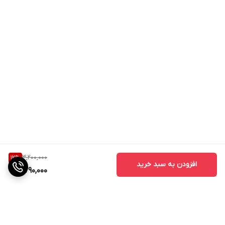
3,200,000
12
%
افزودن به سبد خرید
2,790,000