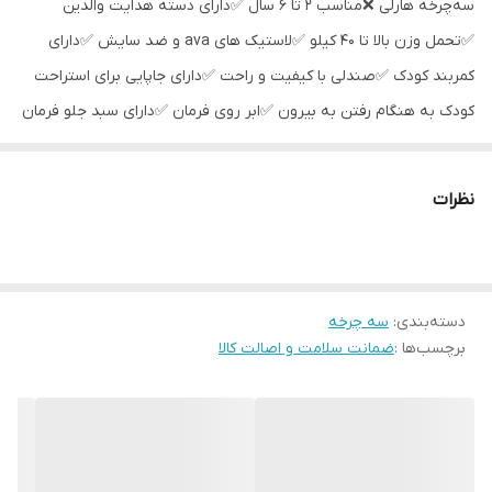
سه‌چرخه هارلی ❌مناسب ۲ تا ۶ سال ✅دارای دسته هدایت والدین
✅تحمل وزن بالا تا ۴۰ کیلو ✅لاستیک های ava و ضد سایش ✅دارای
کمربند کودک ✅صندلی با کیفیت و راحت ✅دارای جاپایی برای استراحت
کودک به هنگام رفتن به بیرون ✅ابر روی فرمان ✅دارای سبد جلو فرمان
و عقب صندلی ✅دارای گلگیر ✔️در رنگ بندی های جذاب و شاد
نظرات
دسته‌بندی
:
سه چرخه
برچسب‌ها :
ضمانت سلامت و اصالت کالا