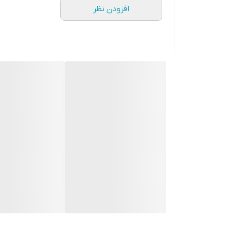
افزودن نظر
🔴دارای حالت نئنو
🔴دارای موزیک پلیر با قابلیت اتصال رم فلش و سیم AUX
🔴دارای صندلی تمام چرمی
🔴دارای چراخ های smd و LED بسیار پر نور
🔴دارای پکیج کارتن مقاوم
🔴دارای چهار کمک فنر