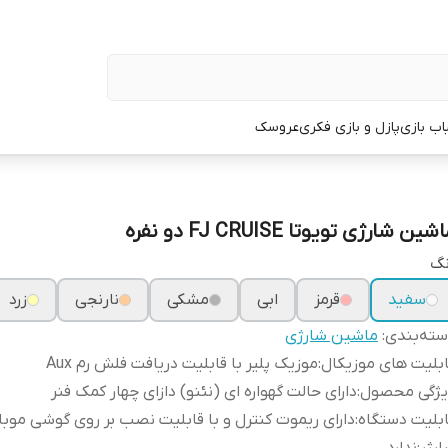
اب بازی
پازل و بازی فکری
عروسک
شین شارژی تویوتا FJ CRUISE دو نفره
نگ
سفید
قرمز
ابی
مشکی
نارنجی
زرد
ته‌بندی
:
ماشین شارژی
بلیت های موزیکال
:
موزیک پلیر با قابلیت دریافت فلش رم Aux
یژگی محصول
:
دارای حالت گهواره ای (نئنو) دازای چهار کمک فنر
بلیت دستگاه
:
دارای ریموت کنترل و با قابلیت نصب بر روی گوشی موبا