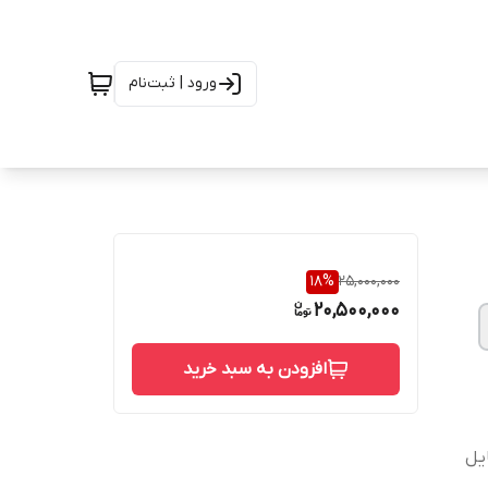
ورود | ثبت‌نام
18
%
25,000,000
20,500,000
افزودن به سبد خرید
یل