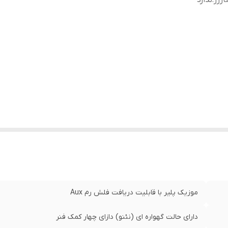
رژر
:
ندارد
موزیک پلیر با قابلیت دریافت فلش رم Aux
دارای حالت گهواره ای (نئنو) دازای چهار کمک فنر