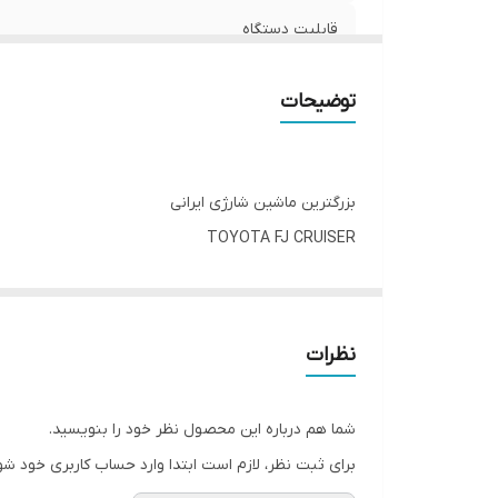
قابلیت دستگاه
شارژر
توضیحات
بزرگترین ماشین شارژی ایرانی
TOYOTA FJ CRUISER
کیفییت بالا ، گارانتی قطعات پلاستیکی و خدمات پس از
🔴باطری 12 ولت 7.5 آمپر جدا از هرینه ماشین
🔴دارای ریموت کنترل بلوتوثی با برد 150 متر
نظرات
با قابلیت نصب کنترل بر روی گوشی موبایل
🔴دارای 2 گیربکس پر قدرت با سرعت بالا
شما هم درباره این محصول نظر خود را بنویسید.
فاقد شارژر
برای ثبت نظر، لازم است ابتدا وارد حساب کاربری خود شو
🔴دارای 3 سرعت قابل تنظیم