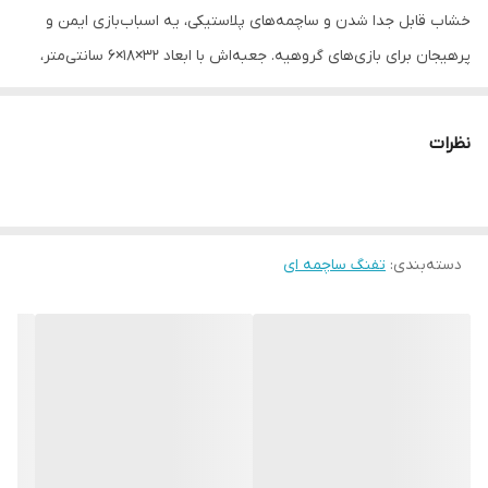
خشاب قابل جدا شدن و ساچمه‌های پلاستیکی، یه اسباب‌بازی ایمن و
پرهیجان برای بازی‌های گروهیه. جعبه‌اش با ابعاد 32×18×6 سانتی‌متر،
حمل و نگهداریش رو آسون کرده. مناسب برای رده سنی 8 سال به بالا،
این تفنگ لحظات شگفت‌انگیزی رو برای بچه‌ها می‌سازه
نظرات
دسته‌بندی
:
تفنگ ساچمه ای