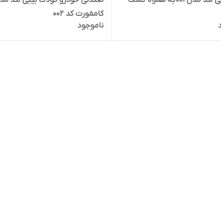
مدل 001 به همراه تشک
صندلی خودرو کودک بیبی لند مد
کامفورت کد 002
ناموجود