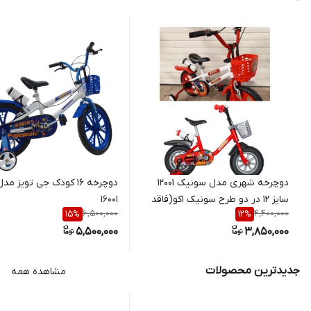
دوچرخه شهری مدل سونیک 12001
دوچرخه 16 کودک جی تویز م
سایز 12 در دو طرح سونیک اکو(فاقد
16001
6,500,000
4,400,000
15
%
12
%
ترمز و سونیک ترمز دار)
5,500,000
3,850,000
جدیدترین محصولات
مشاهده همه