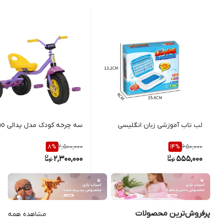
لب تاب آموزشی زبان انگلیسی
سه چرخه کودک مدل پدالی Gimo
2,500,000
650,000
8
%
14
%
2,300,000
555,000
پرفروش‌ترین محصولات
مشاهده همه