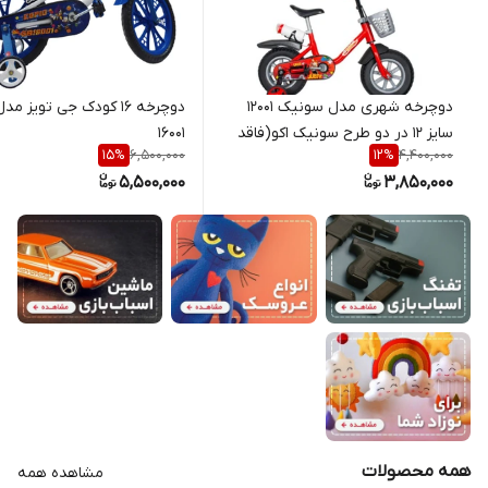
دوچرخه شهری مدل سونیک 12001
دوچرخه 16 کودک جی تویز م
سایز 12 در دو طرح سونیک اکو(فاقد
16001
6,500,000
4,400,000
15
%
12
%
ترمز و سونیک ترمز دار)
5,500,000
3,850,000
همه محصولات
مشاهده همه