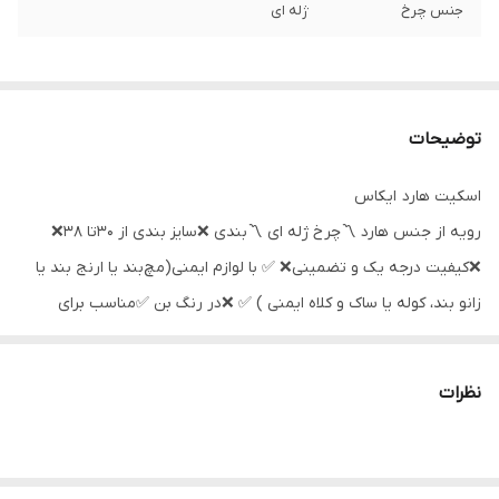
جنس چرخ
ژله ای
توضیحات
اسکیت هارد ایکاس
رویه از جنس هارد 〽️چرخ ژله ای 〽️بندی ❌سایز بندی از ۳۰‌تا ۳۸❌
❌کیفیت درجه یک و تضمینی❌ ✅ با لوازم ایمنی(مچ‌بند یا ارنج بند یا
زانو بند، کوله یا ساک و کلاه ایمنی ) ✅ ❌در رنگ بن ✅مناسب برای
اموزش و کلاس✅
ترکیب رنگ همه تنوع رنگی ها مشکی داخلش هست مثلا مشکی قرمز
نظرات
مشکی ابی