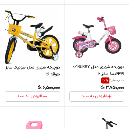
دوچرخه شهری مدل BUBSY کد
دوچرخه شهری مدل سونیک سایز
900023PI سایز 12
طوقه 16
4,500,000
16
%
6,500,000
3,750,000
افزودن به سبد
افزودن به سبد