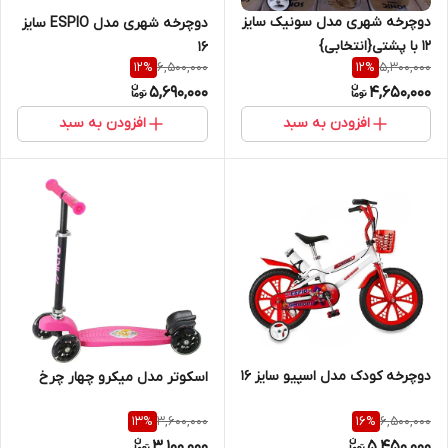
دوچرخه شهری مدل سونیک سایز
دوچرخه شهری مدل ESPIO سایز
12 با پشتی{انتخابی}
16
6,500,000
5,300,000
12
%
12
%
5,690,000
4,650,000
افزودن به سبد
افزودن به سبد
دوچرخه کودک مدل اسپیو سایز 16
اسکوتر مدل میکرو چهار چرخ
3,600,000
6,500,000
13
%
16
%
3,100,000
5,450,000