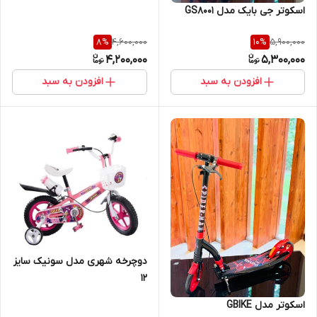
اسکوتر جی بایک مدل GS8001
4,600,000
5,900,000
8
%
10
%
4,200,000
5,300,000
افزودن به سبد
افزودن به سبد
دوچرخه شهری مدل سونیک سایز
12
اسکوتر مدل GBIKE