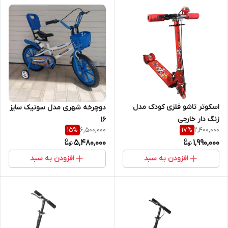
اسکوتر تاشو فلزی کودک مدل
دوچرخه شهری مدل سونیک سایز
زنگ دار خارجی
16
6,500,000
2,400,000
15
%
17
%
5,480,000
1,990,000
افزودن به سبد
افزودن به سبد