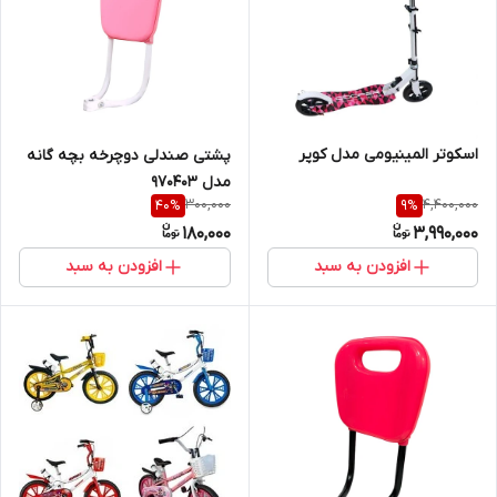
اسکوتر المینیومی مدل کوپر
پشتی صندلی دوچرخه بچه گانه
مدل 970403
300,000
4,400,000
40
%
9
%
180,000
3,990,000
افزودن به سبد
افزودن به سبد