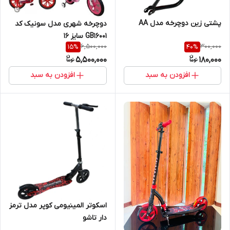
پشتی زین دوچرخه مدل AA
دوچرخه شهری مدل سونیک کد
GB16001 سایز 16
6,500,000
300,000
15
%
40
%
5,500,000
180,000
افزودن به سبد
افزودن به سبد
اسکوتر المینیومی کوپر مدل ترمز
دار تاشو