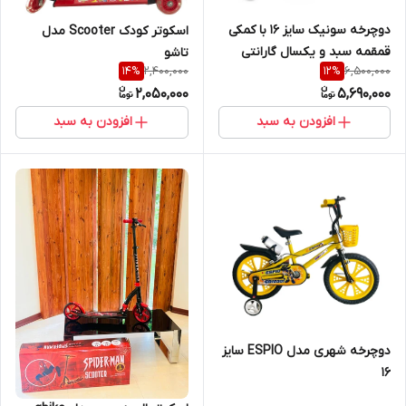
دوچرخه سونیک سایز 16 با کمکی
اسکوتر کودک Scooter مدل
قمقمه سبد و یکسال گارانتی
تاشو
2,400,000
6,500,000
14
%
12
%
شرکتی به همراه پشتیبانی از
2,050,000
5,690,000
قطعات
افزودن به سبد
افزودن به سبد
دوچرخه شهری مدل ESPIO سایز
16