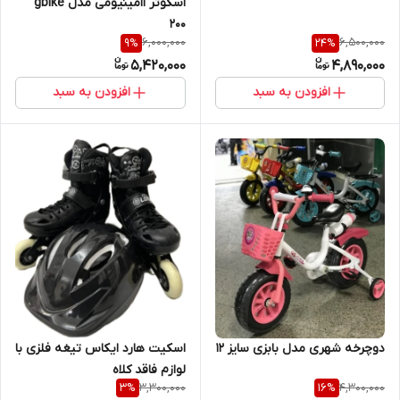
اسکوتر اامینیومی مدل gbike
200
6,000,000
6,500,000
9
%
24
%
5,420,000
4,890,000
افزودن به سبد
افزودن به سبد
اسکیت هارد ایکاس تیغه فلزی با
دوچرخه شهری مدل بابزی سایز 12
لوازم فاقد کلاه
3,300,000
4,300,000
3
%
16
%