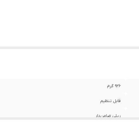
داد چرخ
:
چهار عدد
ر چرخ
:
80
نس چرخ
:
پلی اورتان
ان ابک (ABEC) بلبرینگ
:
نه عدد
یاس اندازه‌گیری ابک (ABEC) بلبرینگ
:
ILQ
بک
:
اسلالوم(Slalom) , نمایشی(Exhibition) , تفریحی(Fun)
نس تیغه
:
آلیاژ آلومینیوم
ل قرارگیری ترمز
:
عقب
ن بسته‌بندی
:
2000 گرم
نگ
:
صورتی
926 گرم
قابل تنظیم
ریلی ضامن‌دار
کف‌ پا , جانبی پنجه پا