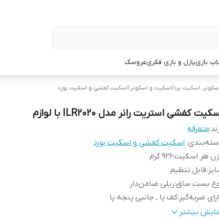
اب بازی
پازل و بازی فکری
عروسک
سکوتر، اسکیت برد
/
اسکیت و اسکوتر
/
اسکیت کفشی و اسکیت بورد
کیت کفشی استریت رانر مدل ILR2020 با لوازم
ند:
متفرقه
ته‌بندی
:
اسکیت کفشی و اسکیت بورد
زن هر اسکیت
:
926 گرم
یز
:
قابل تنظیم
وع بست ساق
:
ریلی ضامن‌دار
رای ضربه‌گیر
:
کف‌ پا , جانبی پنجه پا
ع و ویژگی نگهدارنده و متصل‌کننده
:
بند
مایش بیشتر