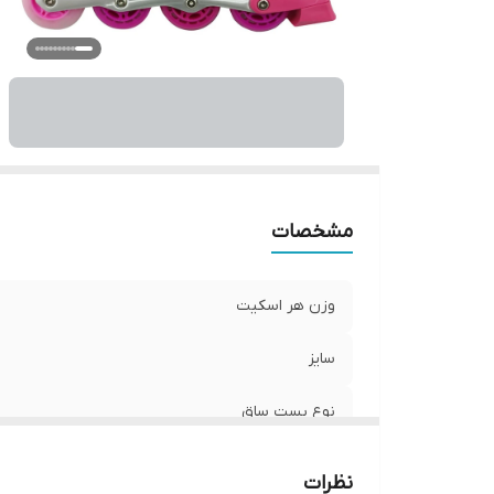
تع
قط
ج
میز
مق
س
ج
مح
مشخصات
وز
ر
وزن هر اسکیت
سایز
نوع بست ساق
دارای ضربه‌گیر
نظرات