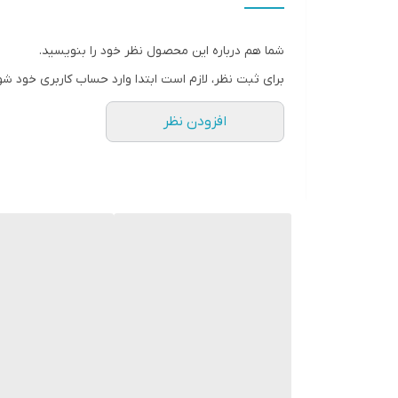
نوع و ویژگی نگهدارنده و متصل‌کننده
شما هم درباره این محصول نظر خود را بنویسید.
تعداد چرخ
برای ثبت نظر، لازم است ابتدا وارد حساب کاربری خود شو
قطر چرخ
افزودن نظر
جنس چرخ
میزان ابک (ABEC) بلبرینگ
مقیاس اندازه‌گیری ابک (ABEC) بلبرینگ
سبک
جنس تیغه
محل قرارگیری ترمز