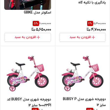
یادگیری با تکیه گاه
اسکوتر مدل GBIKE
6,000,000
5,300,000
5
%
11
%
5,650,000
4,700,000
افزودن به سبد
افزودن به سبد
دوچرخه شهری مدل BUBSY P
دوچرخه شهری مدل BUBSY کد
سایز 12
900023PI سایز 12