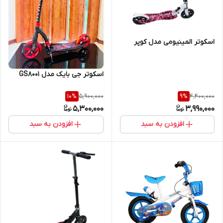
اسکوتر المینیومی مدل کوپر
اسکوتر جی بایک مدل GS8001
5,900,000
4,400,000
10
%
9
%
5,300,000
3,990,000
افزودن به سبد
افزودن به سبد