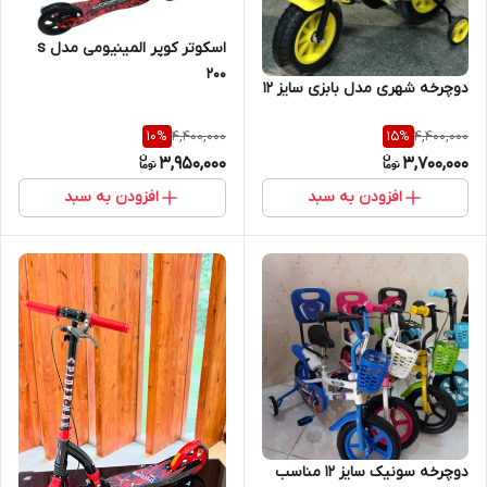
اسکوتر کوپر المینیومی مدل s
200
دوچرخه شهری مدل بابزی سایز 12
4,400,000
4,400,000
10
%
15
%
3,950,000
3,700,000
افزودن به سبد
افزودن به سبد
دوچرخه سونیک سایز 12 مناسب