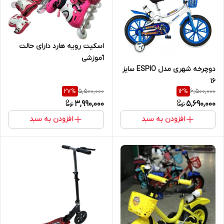
اسکیت رویه هارد دارای حالت
آموزشی
دوچرخه شهری مدل ESPIO سایز
16
5,500,000
6,500,000
27
%
12
%
3,990,000
5,690,000
افزودن به سبد
افزودن به سبد