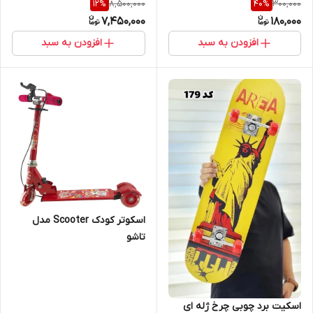
8,500,000
300,000
12
%
40
%
7,450,000
180,000
افزودن به سبد
افزودن به سبد
اسکوتر کودک Scooter مدل
تاشو
اسکیت برد چوبی چرخ ژله ای