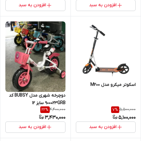
افزودن به سبد
افزودن به سبد
اسکوتر میکرو مدل M200
دوچرخه شهری مدل BUBSY کد
900023GRB سایز 12
4,400,000
5,500,000
22
%
7
%
3,430,000
5,100,000
افزودن به سبد
افزودن به سبد