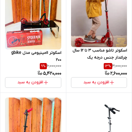
اسکوتر تاشو مناسب ۳ تا ۱۲ سال
اسکوتر اامینیومی مدل gbike
چراغدار جنس درجه یک
200
6,000,000
3,000,000
9
%
13
%
5,420,000
2,600,000
افزودن به سبد
افزودن به سبد