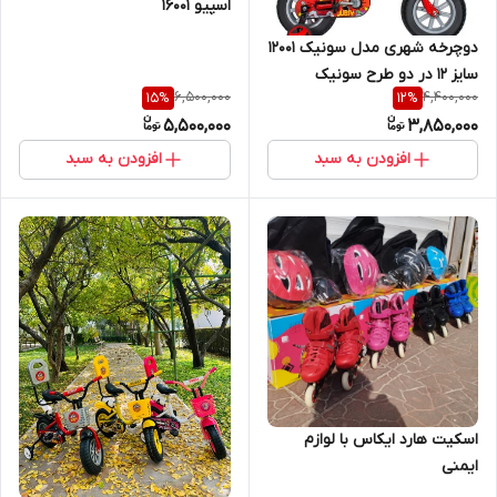
اسپیو 16001
دوچرخه شهری مدل سونیک 12001
سایز 12 در دو طرح سونیک
6,500,000
4,400,000
15
%
12
%
اکو(فاقد ترمز و سونیک ترمز دار)
5,500,000
3,850,000
افزودن به سبد
افزودن به سبد
اسکیت هارد ایکاس با لوازم
ایمنی