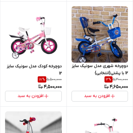
دوچرخه شهری مدل سونیک سایز
دوچرخه کودک مدل سونیک سایز
12 با پشتی{انتخابی}
12
5,500,000
5,300,000
18
%
12
%
4,500,000
4,650,000
افزودن به سبد
افزودن به سبد