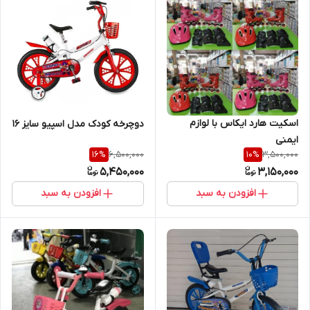
اسکیت هارد ایکاس با لوازم
دوچرخه کودک مدل اسپیو سایز 16
ایمنی
6,500,000
3,500,000
16
%
10
%
5,450,000
3,150,000
افزودن به سبد
افزودن به سبد