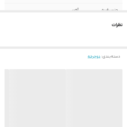
جنس فریم
آهن
سایز طوقه
12 اینچ
نظرات
دوشاخ
دارد
کرپی
دارد
دسته‌بندی
:
دوچرخه
تایر
2
پنجه رکاب
دارد
طوقه
12
تیپ دوچرخه
شهری