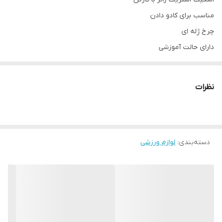
مناسب برای کادو دادن
چرخ ژله ای
دارای حالت آموزشی
لوازم‌ایمنی در تنوع رنگی قابل انتخاب هست که شامل ارنج بند ،زانو
بند،کلاه ایمنی
نظرات
قابل تنظیم سایز از30تا41 s:30_34 M:34_38 L:38_42
دارای مقاومت بالا
دارای رنگبندی قرمز آبی صورتی
دسته‌بندی
:
لوازم ورزشی