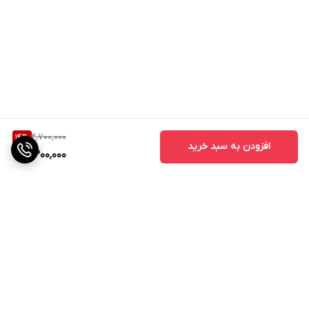
2,700,000
14
%
افزودن به سبد خرید
2,300,000
برگشت به بالا