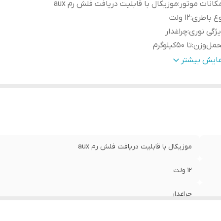
کانات موتور
:
موزیکال با قابلیت دریافت فلش رم aux
ع باطری
:
۱۲ ولت
ژگی نوری
:
چراغدار
حمل‌وزن
:
تا ۵‌۰کیلوگرم
یربگس
:
۲ گیربکس دنده جلو و دنده عقب
مایش بیشتر
موزیکال با قابلیت دریافت فلش رم aux
۱۲ ولت
چراغدار
تا ۵‌۰کیلوگرم