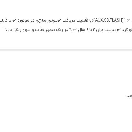
۲ گیربکس دنده جلو و دنده عقب
ید.