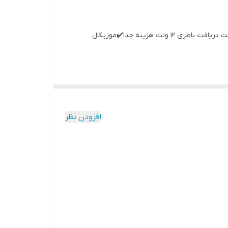
❌فروش ویژه فقط تا آخر سال ❌ ✅موتورشارژی موزیکال ✅ ((AUX,SD,FLASH))با قابلیت دریافت ✔️موتور شارژی دو موتوره ✔️ با قابلیت دریافت باطری 12 ولت هزینه جدا✔️موزیکال
افزودن نظر