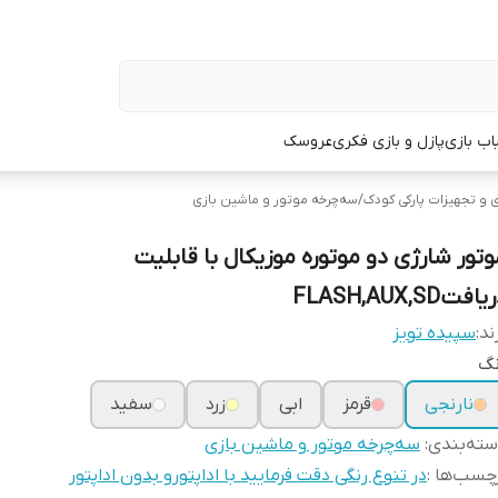
اب بازی
پازل و بازی فکری
عروسک
 و تجهیزات پارکی کودک
/
سه‌چرخه موتور و ماشین بازی
وتور شارژی دو موتوره موزیکال با قابلیت
افتFLASH,AUX,SD
ند:
سپیده تویز
نگ
نارنجی
قرمز
ابی
زرد
سفید
ته‌بندی
:
سه‌چرخه موتور و ماشین بازی
چسب‌ها :
در تنوع رنگی دقت فرمایید با اداپتورو بدون اداپتور