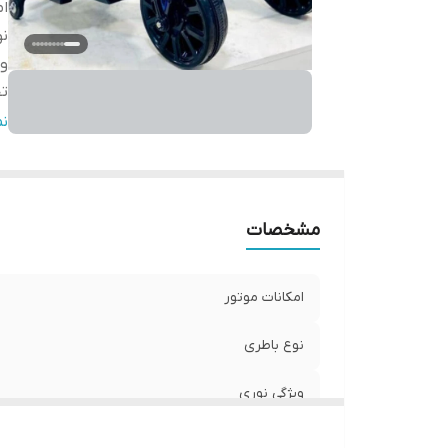
ام
نو
وی
ت
گ
ن
مشخصات
امکانات موتور
نوع باطری
ویژگی نوری
تحمل‌وزن