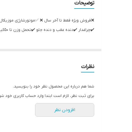
توضیحات
گیربگس
✔️چراغدار ✔️دنده عقب و دنده جلو ✔️تحمل وزن تا ۵۰‌کیلو گرم ✔️مناسب برای ۲ تا 9 سال ✅ 〽️در رنگ بندی جذاب و تنوع رنگی بالا〽️
نظرات
شما هم درباره این محصول نظر خود را بنویسید.
برای ثبت نظر، لازم است ابتدا وارد حساب کاربری خود شو
افزودن نظر