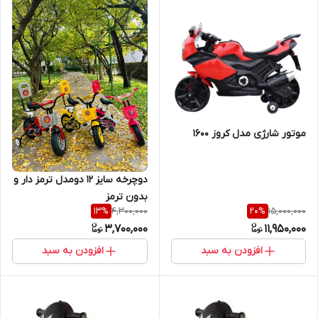
موتور شارژی مدل کروز 1600
دوچرخه سایز 12 دو‌مدل ترمز دار و
بدون ترمز
4,300,000
15,000,000
13
%
20
%
3,700,000
11,950,000
افزودن به سبد
افزودن به سبد