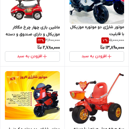
موتور شارژی دو موتوره موزیکال
ماشین بازی چهار چرخ مگاکار
با قابلیت
موزیکال و دارای صندوق و دسته
3,600,000
15,000,000
22
%
7
%
دریافتFLASH,AUX,SD
هدایت والدین
2,780,000
13,890,000
افزودن به سبد
افزودن به سبد