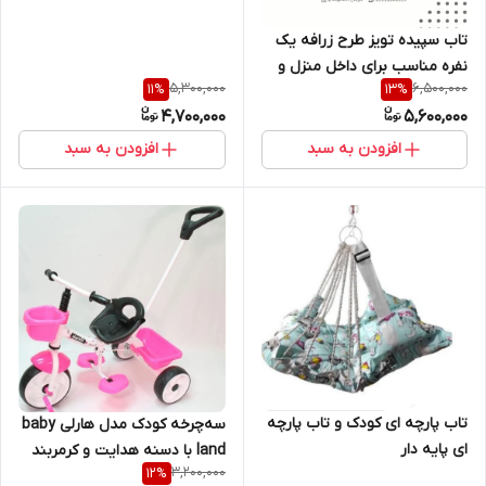
تاب سپیده تویز طرح زرافه یک
نفره مناسب برای داخل منزل و
5,300,000
6,500,000
11
%
13
%
بیرون منزل
4,700,000
5,600,000
افزودن به سبد
افزودن به سبد
تاب پارچه ای کودک و تاب پارچه
سه‌چرخه کودک مدل هارلی baby
ای پایه دار
land با دسنه هدایت و کرمربند
3,200,000
12
%
ایمنی