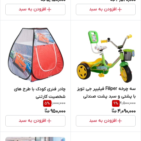
افزودن به سبد
افزودن به سبد
سه چرخه Filiper فیلیپر جی تویز
چادر فنری کودک با طرح های
با پشتی و سبد پشت صندلی
شخصیت کارتنی
1,000,000
4,500,000
5
%
9
%
950,000
4,090,000
افزودن به سبد
افزودن به سبد