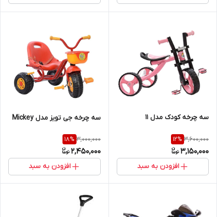
سه چرخه کودک مدل 11
سه چرخه جی تویز مدل Mickey
3,000,000
3,600,000
18
%
12
%
2,450,000
3,150,000
افزودن به سبد
افزودن به سبد