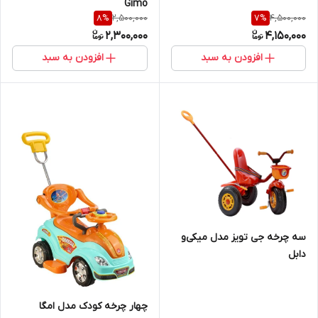
Gimo
2,500,000
4,500,000
8
%
7
%
2,300,000
4,150,000
افزودن به سبد
افزودن به سبد
سه چرخه جی تویز مدل میکی‌و
دابل
چهار چرخه کودک مدل امگا