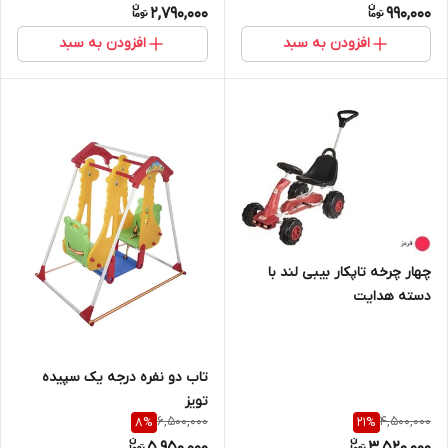
2,790,000
990,000
افزودن به سبد
افزودن به سبد
چهار چرخه تاپکار بیبی لند با
دسته هدایت
تاب دو نفره درجه یک سپیده
تویز
6,500,000
4,500,000
8
%
21
%
5,950,000
3,520,000