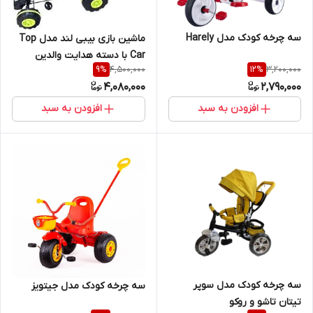
سه چرخه کودک مدل Harely
ماشین بازی بیبی لند مدل Top
Car با دسته هدایت والدین
4,500,000
3,200,000
9
%
12
%
4,080,000
2,790,000
افزودن به سبد
افزودن به سبد
سه چرخه کودک مدل سوپر
سه چرخه کودک مدل جیتویز
تیتان تاشو و‌ روکو