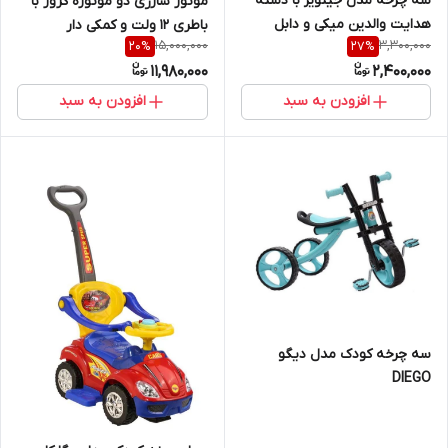
سه چرخه مدل جیتویز با دسته
موتور شارژی دو موتوره کروز با
هدایت والدین میکی و دابل
باطری 12 ولت و کمکی دار
15,000,000
3,300,000
20
%
27
%
aux,فلش،کارتsd و 10 موزیک
11,980,000
2,400,000
افزودن به سبد
افزودن به سبد
سه چرخه کودک مدل دیگو
DIEGO