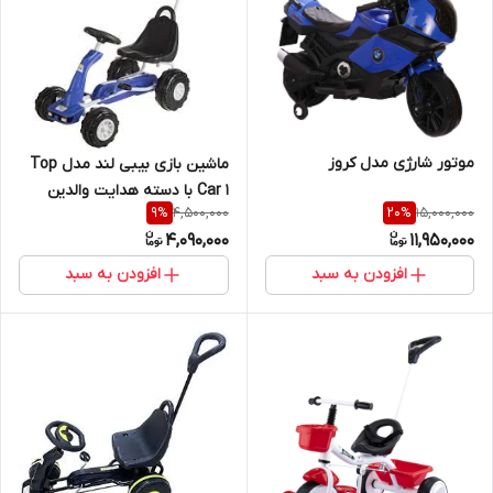
موتور شارژی مدل کروز
ماشین بازی بیبی لند مدل Top
Car 1 با دسته هدایت والدین
4,500,000
15,000,000
9
%
20
%
4,090,000
11,950,000
افزودن به سبد
افزودن به سبد