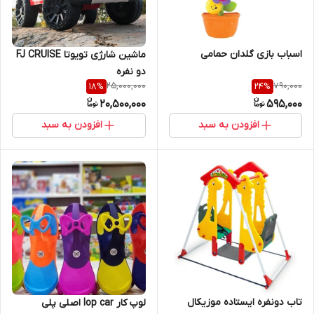
اسباب بازی گلدان حمامی
ماشین شارژی تویوتا FJ CRUISE
دو نفره
25,000,000
790,000
18
%
24
%
20,500,000
595,000
افزودن به سبد
افزودن به سبد
تاب دو‌نفره ایستاده موزیکال
لوپ کار lop car اصلی پلی