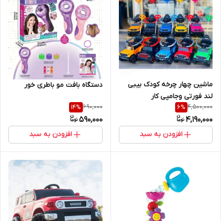
ماشین چهار چرخه کودک بیبی
دستگاه بافت مو باطری خور
لند فورتی و‌جامپی کار
690,000
4,500,000
14
%
6
%
590,000
4,190,000
افزودن به سبد
افزودن به سبد