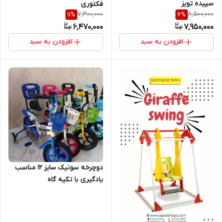
سپیده تویز
فکتوری
7,300,000
8,500,000
11
%
6
%
6,470,000
7,950,000
افزودن به سبد
افزودن به سبد
دوچرخه سونیک سایز 12 مناسب
یادگیری با تکیه گاه