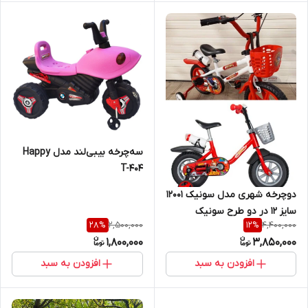
سه‌چرخه بیبی‌لند مدل Happy
T-404
دوچرخه شهری مدل سونیک 12001
سایز 12 در دو طرح سونیک
2,500,000
4,400,000
28
%
12
%
اکو(فاقد ترمز و سونیک ترمز دار)
1,800,000
3,850,000
افزودن به سبد
افزودن به سبد