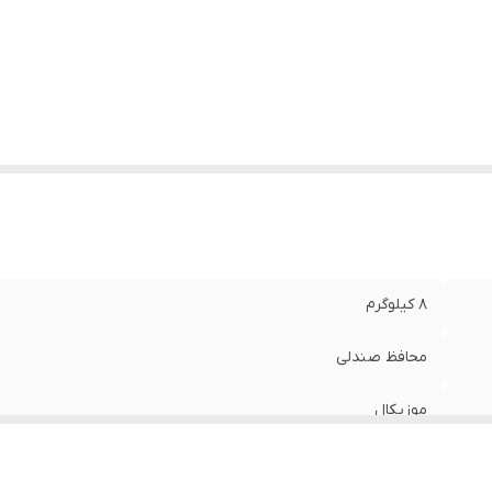
کانات همراه
:
سایبان
ل قرارگیری سبد
:
جلوی فرمان
ل قرارگیری پدال
:
چرخ جلو
یر
-دارای یک اهرم فلزی به طول 77 سانتی‌متر با قابلیت ه
وضیحات
:
-مناسب برای کودکان با وزن کمتر از 30 کیلوگرم -
35 سانتی‌متر -دارای یک باکس موزیکال با قابلیت پخش موزی
به مونتاژ دارد
عاد
:
93x42x87 سانتی‌متر
8 کیلوگرم
محافظ صندلی
موزیکال
اهرم هدایت فرمان