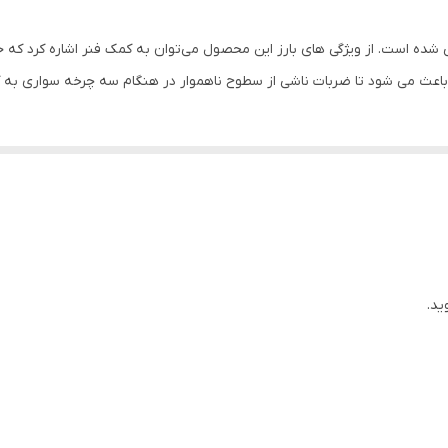
3
مدل آلوین برای کودکان 2 تا 6 سال طراحی شده است. از ویژگی های بارز این محصول می‌توان به کمک ف
سایبان
باعث می شود تا ضربات ناشی از سطوح ناهموار در هنگام سه چرخه سواری به ک
جلوی فرمان
چرخ جلو
-ارتفاع نشیمن از زمین 35 سانتی‌متر -دارای یک باکس موزیکال با قابلیت پخش موزیک -نیاز به مونتاژ دارد
93x42x87 سانتی‌متر
ید.