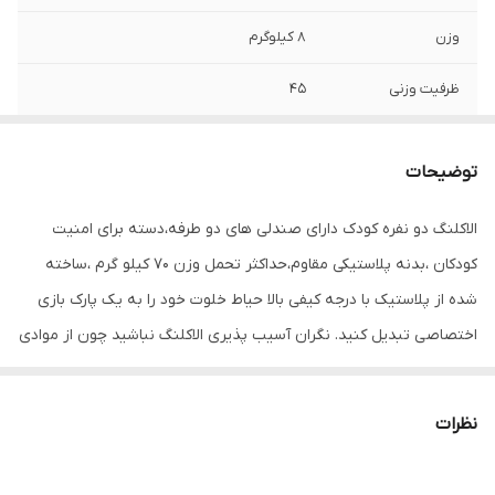
وزن
8 کیلوگرم
ظرفیت وزنی
45
جنس
پلاستیک , فلز
توضیحات
رده سنی
زیر 9 سال
الاکلنگ دو نفره کودک دارای صندلی های دو طرفه،دسته برای امنیت
نوع محصول
تاب , راکر , سرسره
کودکان ،بدنه پلاستیکی مقاوم،حداکثر تحمل وزن 70 کیلو گرم ،ساخته
سایر توضیحات
مناسب برای هدیه دادن مناسب 3 تا 9 سال
شده از پلاستیک با درجه کیفی بالا حیاط خلوت خود را به یک پارک بازی
قابلیت چرخش 360 درجه بدنه بسیار مقاوم
اختصاصی تبدیل کنید. نگران آسیب پذیری الاکلنگ نباشید چون از موادی
دارای نشیمن پلی اتیلن برای ایمنی کودک
دسته برای امنیت کودکان ساخته شده از مواد
بسیار مرغوب تهیه شده و دوام بسیار بالایی دارد. در این مدل از الاکلنگ
با درجه کیفی بالا
قابلیت چرخش 360 درجه حول محور اصلی وجود دارد.
نظرات