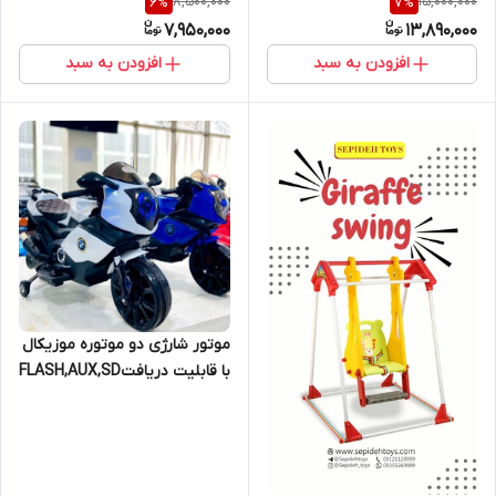
8,500,000
15,000,000
6
%
7
%
7,950,000
13,890,000
افزودن به سبد
افزودن به سبد
موتور شارژی دو موتوره موزیکال
با قابلیت دریافتFLASH,AUX,SD