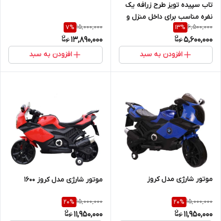
تاب سپیده تویز طرح زرافه یک
نفره مناسب برای داخل منزل و
15,000,000
6,500,000
7
%
13
%
بیرون منزل
13,890,000
5,600,000
افزودن به سبد
افزودن به سبد
موتور شارژی مدل کروز
موتور شارژی مدل کروز 1600
15,000,000
15,000,000
20
%
20
%
11,950,000
11,950,000