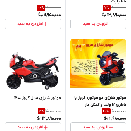
با قابلیت
15,000,000
15,000,000
20
%
7
%
دریافتFLASH,AUX,SD
11,950,000
13,890,000
افزودن به سبد
افزودن به سبد
موتور شارژی دو موتوره کروز با
موتور شارژی مدل کروز 1600
باطری 12 ولت و کمکی دار
15,000,000
15,000,000
7
%
20
%
aux,فلش،کارتsd و 10 موزیک
13,890,000
11,980,000
افزودن به سبد
افزودن به سبد