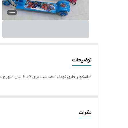
توضیحات
✅اسکوتر فلزی کودک ✅مناسب برای ۲ تا ۶ سال ✅چرخ های چراغدار ✅ترمز دستی و پدالی ✅همراه با زنگ ✅تاشو و مقاوم
نظرات