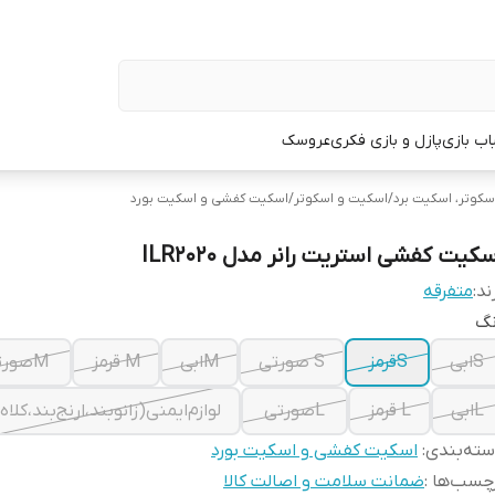
اب بازی
پازل و بازی فکری
عروسک
سکوتر، اسکیت برد
/
اسکیت و اسکوتر
/
اسکیت کفشی و اسکیت بورد
کیت کفشی استریت رانر مدل ILR2020
ند:
متفرقه
نگ
Sابی
Sقرمز
S صورتی
Mابی
M قرمز
Mصورتی
Lابی
L قرمز
Lصورتی
لوازم‌ایمنی(زانوبند،ارنج‌بند،کلاه)
ته‌بندی
:
اسکیت کفشی و اسکیت بورد
چسب‌ها :
ضمانت سلامت و اصالت کالا