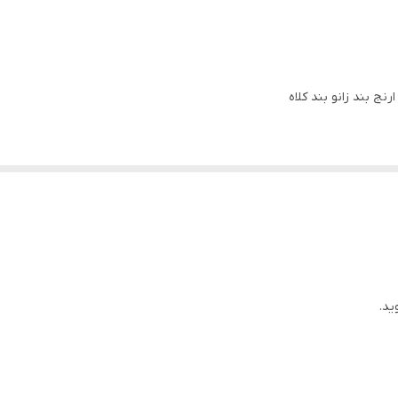
قابل تنظیم
ریلی ضامن‌دار
بند
نج بند زانو بند کلاه
چهار عدد
زانو بند ارنج بند کلاه ایمنی
ید.