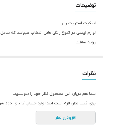
سایز
توضیحات
نوع بست ساق
اسکیت استریت رانر
نوع و ویژگی نگهدارنده و متصل‌کننده
لوازم ایمنی در تنوع رنگی قابل انتخاب میباشد که شامل ار
رویه سافت
تعداد چرخ
سایز بندی
لوازم جانبی انتخابی در تنوع رنگی
S:30_34
M:34_38
نظرات
L:38_42
چرخ ژله ای
شما هم درباره این محصول نظر خود را بنویسید.
قیمت ها بدون لوازم درج شده
برای ثبت نظر، لازم است ابتدا وارد حساب کاربری خود شو
لوازم جداگانه قابل خرید میباشد
افزودن نظر