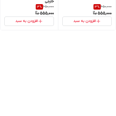
خارجی
650,000
650,000
14
%
14
%
555,000
555,000
افزودن به سبد
افزودن به سبد