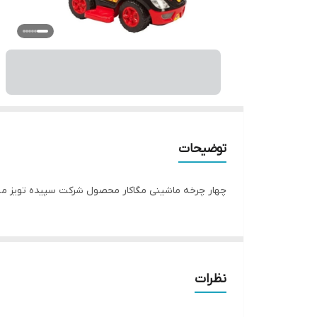
توضیحات
چهار چرخه ماشینی مگاکار محصول شرکت سپیده تویز مناسب کودکان ۱ تا ۵ سال دارای صندوق موزیکال دارای دسته هدایت فرمان ق
نظرات