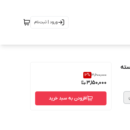
ورود | ثبت‌نام
سته
12
%
3,600,000
3,150,000
افزودن به سبد خرید