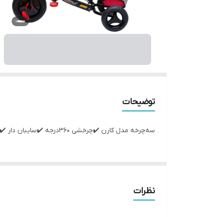
توضیحات
سه‌چرخه مدل کارن ✔️چرخشی ۳۶۰‌درجه ✔️سایبان دار ✔️دسته هدایت والدین ✔️جا پایی ✔️دارای پدال ✔️سبد جلو و عقب ✔️چرخ هایAVA ✅مناسب ۲ تا ۷ سال ✅
نظرات