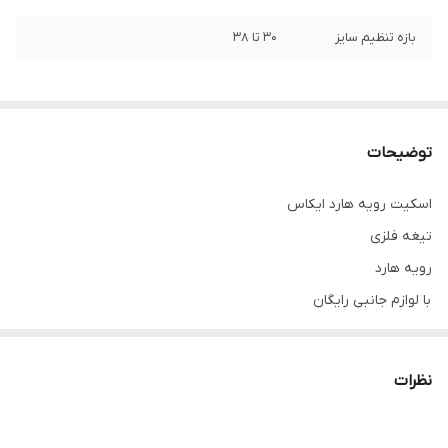
بازه تنظیم سایز
30 تا 38
توضیحات
اسکیت رویه هارد ایکاس
تیغه فلزی
رویه هارد
با لوازم جانبی رایگان
ارنج بند کیف یا ساک مچ بند
از سایز 30 تا 38
نظرات