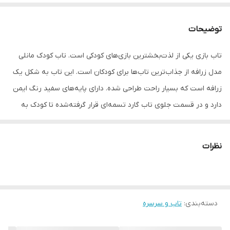
توضیحات
تاب بازی یکی از لذت‌بخشترین بازی‌های کودکی است. تاب کودک مانلی
مدل زرافه از جذاب‌ترین تاب‌ها برای کودکان است. این تاب به شکل یک
زرافه است که بسیار راحت طراحی شده‌. دارای پایه‌های سفید رنگ ایمن
دارد و در قسمت جلوی تاب گارد تسمه‌ای قرار گرفته‌شده تا کودک به
هنگام بازی بدون نگرانی تاب بخورد.
در خانه، در حیاط یا در پارک و پیک‌نیک، شما می‌توانید این تاب را سرهم
نظرات
کنید. کودکان از تاب بازی سیر نمی‌شوند. این تاب به دلیل وجود جاپایی
ثابت علاوه بر جلوگیری از خستگی، امنیت کودک شما از هر نظر تامیین
خواهد کرد. وزن قابل تحمل تاب تا 25 کیلوگرم می‌باشد و ابعاد آن 77 ×
دسته‌بندی
:
تاب و سرسره
127 × 127 سانتی‌متر است. سرهم بندی این تاب اگرچه نیاز به ابزار دارد اما
زمان زیادی نخواهد برد. تاب‌های دیگر را کنار بگزارید و تاب کودک خود را