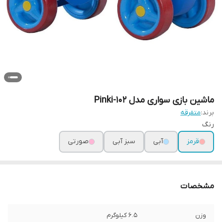
ماشین بازی سواری مدل Pinki-102
برند:
متفرقه
رنگ
قرمز
آبی
سبز آبی
صورتی
مشخصات
وزن
6.5 کیلوگرم