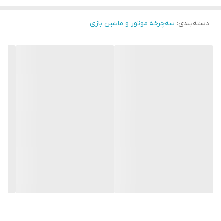
دست والدین باشد و بلافاصله پس از جدا سازی کریر ارتباط آن با یک بار
دسته‌بندی
:
سه‌چرخه موتور و ماشین بازی
چپ و راست کردن فرمان متصل میگردد . تایرها قابلیت حرکت بر روی هر
گونه سطحی رو داراست و فرمان آن قابلیت جداسازی بخش فانتزی آن از
فرمان اصلی را دارد.