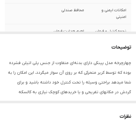
امکانات ایمنی و
محافظ صندلی
امنیتی
نحوه کنترل و فرمان
اهرم هدایت فرمان
تعداد چرخ
4
توضیحات
امکانات همراه
سایبان
چهارچرخه مدل پینکی دارای بدنه‌ای متفاوت از جنس پلی اتیلن فشرده
بوده که توسط کریر متحرکی که بر روی آن سوار میگردد، این امکان را به
ابعاد
50x36x63 سانتی‌متر
شما میدهد براحتی وسیله را تحت کنترل خود داشته باشید و برای
گردش در مکانهای تفریحی و یا خریدهای کوچک نیازی به کالسکه
نداشته باشید مناسب بودن راین وسیله برای نوزادان و قابل استفاده
بودن برای کودکان تا 4 سال وجه تمایز دوکاره بودن این وسیله است . در
نظرات
جهت تسهیل استفاده پینکی زمانی که کریر روی وسیله نصب و قفل
میشود ارتباط فرمان و چرخها کم و یا قطع میشود تا کنترل بیشتر به