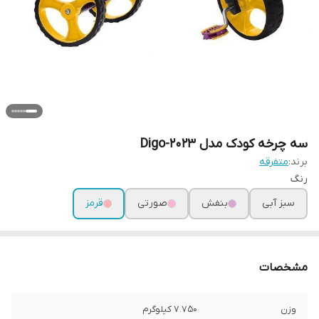
سه چرخه کودک مدل Digo-2023
برند:
متفرقه
رنگ
سبز آبی
بنفش
صورتی
قرمز
مشخصات
وزن
7.750 کیلوگرم