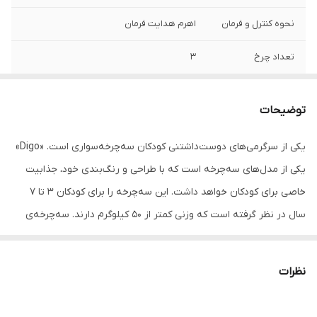
نحوه کنترل و فرمان
اهرم هدایت فرمان
تعداد چرخ
3
نوع چرخ‌ها
پلاستیکی
توضیحات
سایر توضیحات
مناسب برای کودکان 3 تا 7 سال - ظرفیت وزنی
50 کیلوگرم
یکی از سرگرمی‌های دوست‌داشتنی کودکان سه‌‎چرخه‌سواری است. «Digo»
یکی از مدل‌های سه‌چرخه است که با طراحی و رنگ‌بندی خود، جذابیت
ابعاد
60x30x40 سانتی‌متر
خاصی برای کودکان خواهد داشت. این سه‌چرخه را برای کودکان 3 تا 7
سال در نظر گرفته است که وزنی کمتر از 50 کیلوگرم دارند. سه‌چرخه‌ی
Digo از یک فریم پلاستیکی به طول 60 سانتی‌متر ساخته شده است. این
مدل از چرخ‌هایی به جنس پلاستیک سخت و بدون نیاز به بادکردن بهره
نظرات
می‌برد. این محصول کمک‌فنر ندارد و برای محیط های کوچک طراحی شده
است. پدال‌های سه‌چرخه روی چرخ جلو تعبیه شده و نیروی پاهای کودک