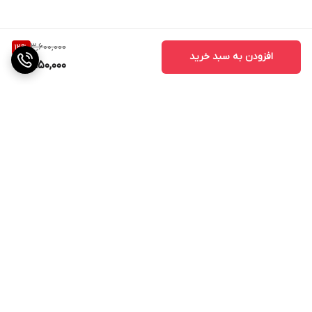
3,600,000
12
%
افزودن به سبد خرید
3,150,000
برگشت به بالا