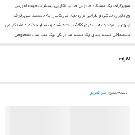
سوپرگراف یک دستگاه جادویی جذاب باکارایی بسیار بالاجهت اموزش
ویادگیری نقاشی و طراحی برای بچه های۵سال به بالاست. سوپرگراف
ازبهترین مواداولیه پلیمری ABS ساخته شده و بسیار محکم و ماندگار می
باشد.داخل بسته بندی یک بسته مدادرنگی ،یک عدد مدادمخصوص
نقاشی وطراحی، سه عددبروشورکامل جهت راهنمایی کار بادستگاه به سه
زبان فارسی،عربی،انگلیسی ،پنج عددتصاویر اماده شده جهت اموزش
نظرات
اولیه و پنج عددکاغذA4 جهت شروع به کار قرار داده شده است.
بااطمینان میتوان گفت که سوپرگراف تنهادستگاهی است که هم برای
اموزش ویادگیری نقاشی وطراحی وهم یک اسباب بازی فوق العاده جذاب
دسته‌بندی
:
میز تحریر
برای بچه هامحسوب میشود. بچه ها بااین دستگاه بسیارراحت میتوانند
سطح یادگیری نقاشی وطراحی واوج خلاقیت خودرابا ان به نمایش
بگذارند ومی توانند به صورت کاملا حرفه ای نقاشی وطراحی
رایادبگیرند،ونیازی به کلاس اموزش نقاشی وطراحی نخواهند داشت،
همچنین این دستگاه باتوجه به کارایی بالایی که دارد برای بچه ها