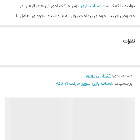
توانید با کمک ست
اسباب بازی
سوپر مارکت اموزش های لازم را در
خصوص خرید، نحوه ی پرداخت پول به فروشنده، نحوه ی تعامل با
خریدار و فروشنده و … را به کودک اموزش دهید.
برخی از مهم ترین ویژگی های ست اسباب بازی سوپر مارکت کد 43-008
نظرات
برخوردار از کیفیت مرغوب
ساخته شده از پلاستیک فشرده
سبک و کم وزن
دسته‌بندی
:
آشنایی با فنون
برچسب‌ها :
اسباب بازی سوپر مارکت ۷۱ تکه