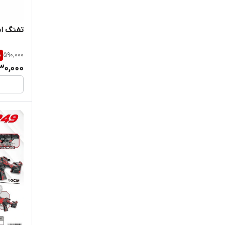
تفنگ اس
%
590,000
30,000