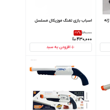
ژله
اسباب بازی تفنگ موزیکال مسلسل
27
%
590,000
430,000
افزودن به سبد