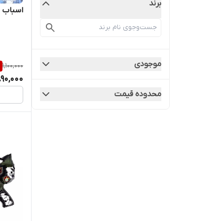
برند
اسباب با
موجودی
%
1,100,000
90,000
محدوده قیمت