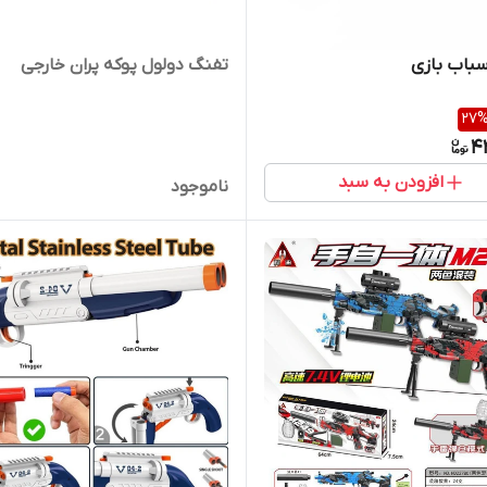
باب بازی
تفنگ دولول پوکه پران خارجی
27
4
افزودن به سبد
ناموجود