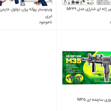
 ژله ای شارژی مدل M249
وینچستر پوکه پران دولول خارجی ب
ابری
ناموجود
زی ساچمه ای M35