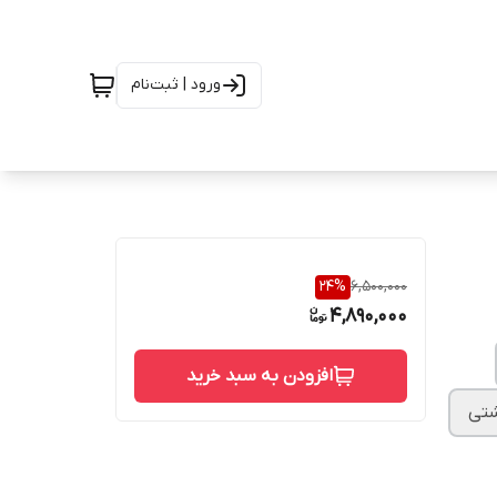
ورود | ثبت‌نام
24
%
6,500,000
4,890,000
افزودن به سبد خرید
شتی