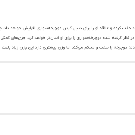
16 اینچ
آلیاژ فولاد
جذب کرده و علاقه او را برای دنبال کردن دوچرخه‌سواری افزایش خواهد داد. جن
ندارد
ر نظر گرفته شده دوچرخه‌سواری را برای او آسان‌تر خواهد کرد. چرخ‌های کمکی 
نه دوچرخه را سفت و محکم می‌کند اما وزن بیشتری دارد این وزن زیاد باعث 
ندارد
 را کنترل می‌کند. ترمز آن نیز از نوع لقمه‌ای بوده که توسط دولنت روی چرخ و
دارد
است
د ست ترمز رکاب میباشد
دارد
ق تصویر دارای قمقمه کمکی سبد ترمز میباشد و حتی تکیه گاه
دارد
دارد
شهری