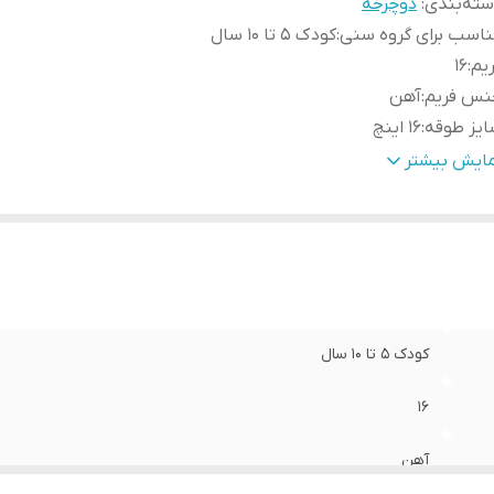
ته‌بندی
:
دوچرخه
اسب برای گروه سنی
:
کودک 5 تا 10 سال
یم
:
16
نس فریم
:
آهن
یز طوقه
:
16 اینچ
وشاخ
:
آلیاژ فولاد
مایش بیشتر
ریپ
:
ندارد
رپی
:
ندارد
یر
:
دارد
جه رکاب
:
دارد
ین
:
دارد
وقه
:
دارد
کودک 5 تا 10 سال
یپ دوچرخه
:
شهری
چرخه تنوع رنگ فوتبالی فاقد لوازم‌جانبی میباشد
:
فوتبالی لوازم ندارد
16
آهن