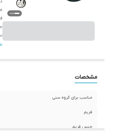
دس
من
فر
ج
سا
د
ن
گ
ک
تا
مشخصات
پن
ز
ط
مناسب برای گروه سنی
ت
دو
فریم
جنس فریم