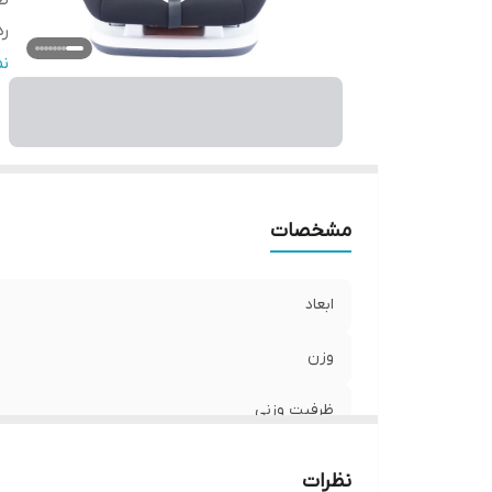
ظر
ر
ام
ن
ام
وی
مشخصات
ابعاد
وزن
ظرفیت وزنی
رده سنی
نظرات