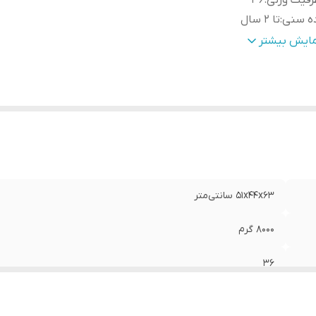
فیت وزنی
:
36
ده سنی
:
تا 2 سال
کانات ایمنی و امنیتی
:
کمربند ایمنی
مایش بیشتر
کانات و تنظیمات محل قرارگیری
:
قابلیت تنظیم چهار حالته پشتی
ژگی‌های نظافتی
:
قابلیت شست‌وشو
51x44x63 سانتی‌متر
8000 گرم
36
تا 2 سال