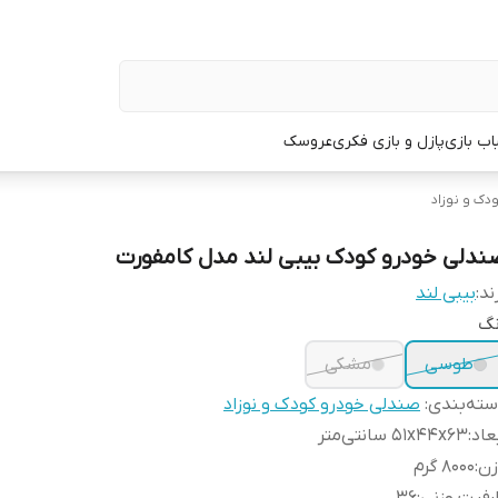
اب بازی
پازل و بازی فکری
عروسک
دک و نوزاد
ندلی خودرو کودک بیبی لند مدل کامفورت
ند:
بیبی لند
نگ
طوسی
مشکی
ته‌بندی
:
صندلی خودرو کودک و نوزاد
عاد
:
51x44x63 سانتی‌متر
زن
:
8000 گرم