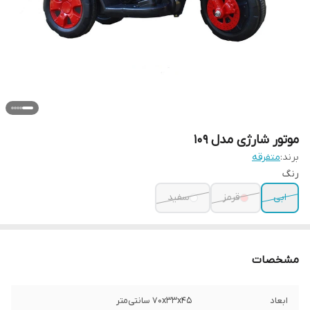
موتور شارژی مدل 109
برند:
متفرقه
رنگ
ابی
قرمز
سفید
مشخصات
ابعاد
70x33x45 سانتی‌متر