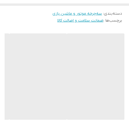
قرار میدهند. موتور سواری الگوبرداری از دنیای بزرگ‌ترهاست . این موتور
دسته‌بندی
:
شارژی برای کودکان 2 تا 4 سال طراحی و تولید شده است
سه‌چرخه موتور و ماشین بازی
برچسب‌ها :
ضمانت سلامت و اصالت کالا