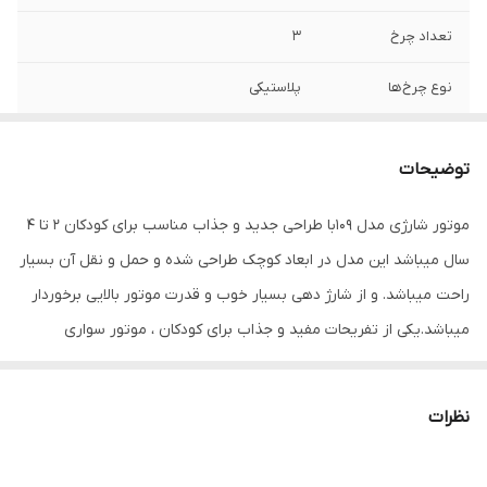
تعداد چرخ
3
نوع چرخ‌ها
پلاستیکی
سایر توضیحات
مونتاژ نشده و به آسانی سرهم بندی میشود
مناسب برای کودکان 2تا4سال بدنه پلاستیکی
توضیحات
بسیار محکم مدت زمان استفاده پس از هر بار
شارژ کامل 1 الی 2 ساعت مدت زمان شارژ 6
موتور شارژی مدل 109با طراحی جدید و جذاب مناسب برای کودکان 2 تا 4
ساعت طراحی در ابعاد کوچک جهت حمل و نقل
آسان و استفاده حتی در مکانهای کوچک دارای
سال میباشد این مدل در ابعاد کوچک طراحی شده و حمل و نقل آن بسیار
چراغ جلو
راحت میباشد. و از شارژ دهی بسیار خوب و قدرت موتور بالایی برخوردار
میباشد.یکی از تفریحات مفید و جذاب برای کودکان ، موتور ‌سواری
میباشد. موتور شارژی مدل 109یه وسیله تفریحی بسیار خوب برای
کودکان میباشد. این موتور شارژی با وزنی معادل 3کیلو، یکی از انواع
نظرات
موتور شارژی با وزن کم است. که حمل و نقل آن راحت شده و در خودرو
و منزل جاگیر نمیباشد.کودکان همیشه بزرگتر های خود را به عنوان الگو