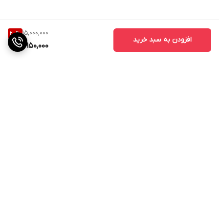
15,000,000
20
%
افزودن به سبد خرید
11,950,000
برگشت به بالا