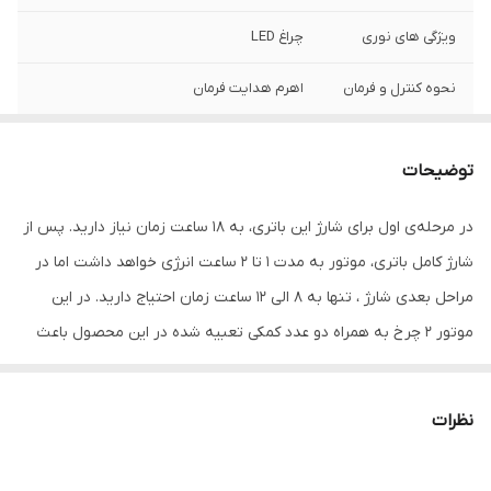
ویژگی های نوری
چراغ LED
نحوه کنترل و فرمان
اهرم هدایت فرمان
تعداد چرخ
۲
توضیحات
نوع چرخ ها
پلاستیکی
در مرحله‌ی اول برای شارژ این باتری، به 18 ساعت زمان نیاز دارید. پس از
ابعاد
۹۳×۳۶×۵۷ سانتی متر
شارژ کامل باتری، موتور به مدت 1 تا 2 ساعت انرژی خواهد داشت اما در
آداپتور باتری
ندارد
مراحل بعدی شارژ ، تنها به 8 الی 12 ساعت زمان احتیاج دارید. در این
موتور 2 چرخ به همراه دو عدد کمکی تعبیه شده در این محصول باعث
حفظ تعادل کودک می شود. این محصول دارای پخش موزیکال و درگاه
USB است. قابلیت تحمل وزن این محصول تا ۵۰ کیلوگرم می باشد. فاقد
نظرات
اداپتور باطری میباشد و جداکانه بایددخریداری کرد برای حرکت این
موتورکافی است آن را روشن کرده و توسط دکمه‌ی قرارگرفته در کنار