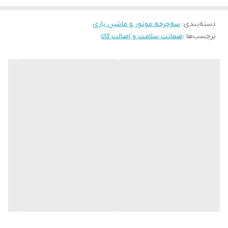
موتور، جهت حرکت آن را مشخص کنید و پدال را فشار دهید تا موتور با
دسته‌بندی
:
سه‌چرخه موتور و ماشین بازی
حداکثر سرعت 3 الی 4 کیلومتر بر ساعت حرکت کند. چرخ‌های موتور
برچسب‌ها :
ضمانت سلامت و اصالت کالا
شارژی از لاستیک‌های توپر هستند. از ویژگی‌های این نوع لاستیک‌ ها
می‌توان به پنچرنشدن آن‌ها اشاره کرد وآنها به باد کردن هم نیازی
ندارند.
فاقد اداپتور باطری موتور