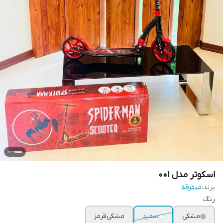
اسکوتر مدل 001
برند:
متفرقه
رنگ
مشکی
سفید
مشکی‌قرمز