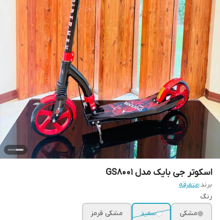
اسکوتر جی بایک مدل GS8001
برند:
متفرقه
رنگ
مشکی
سفید
مشکی قرمز