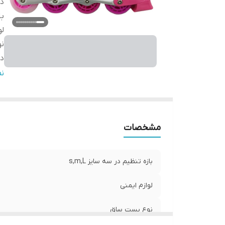
دس
با
لو
ن
دا
نو
ن
تع
قط
س
مشخصات
ج
میز
مق
بازه تنظیم در سه سایز s,m,L
س
ج
لوازم ایمنی
مح
نوع بست ساق
سا