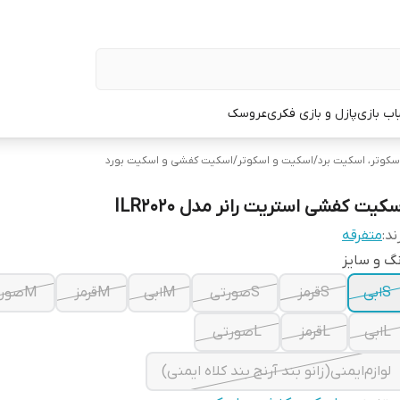
اب بازی
پازل و بازی فکری
عروسک
سکوتر، اسکیت برد
/
اسکیت و اسکوتر
/
اسکیت کفشی و اسکیت بورد
کیت کفشی استریت رانر مدل ILR2020
ند:
متفرقه
گ و سایز
Sابی
Sقرمز
Sصورتی
Mابی
Mقرمز
Mصورتی
Lابی
Lقرمز
Lصورتی
لوازم‌ایمنی(زانو بند آرنج بند کلاه ایمنی)