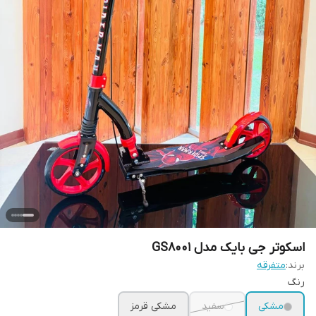
اسکوتر جی بایک مدل GS8001
برند:
متفرقه
رنگ
مشکی
سفید
مشکی قرمز